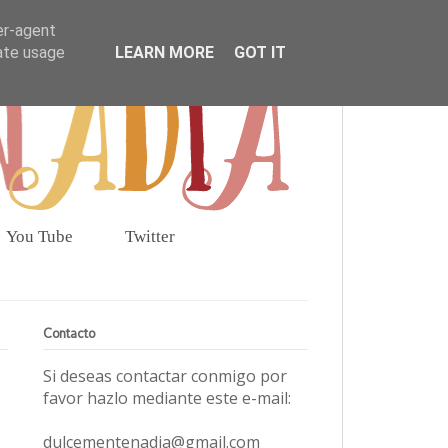
er-agent
rate usage
LEARN MORE
GOT IT
You Tube
Twitter
Contacto
Si deseas contactar conmigo por
favor hazlo mediante este e-mail:
dulcementenadia@gmail.com