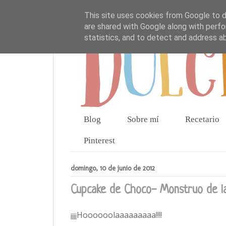
This site uses cookies from Google to de
are shared with Google along with perfo
statistics, and to detect and address a
Blog
Sobre mí
Recetario
Pinterest
domingo, 10 de junio de 2012
Cupcake de Choco- Monstruo de la
¡¡¡¡Hoooooolaaaaaaaaa!!!!