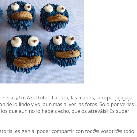
era...¡¡ Un Azul total!! La cara, las manos, la ropa...jajajjaja,
n de lo lindo y yo, aun más al ver las fotos. Solo por verles l
 los que aun no lo habéis echo, que os atreváis!! Es super
istoria, es genial poder compartir con tod@s vosotr@s todo