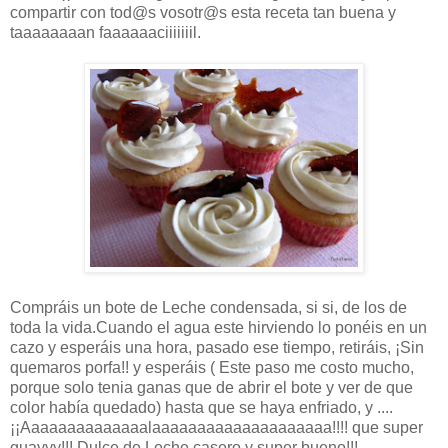
compartir con tod@s vosotr@s esta receta tan buena y
taaaaaaaan faaaaaaciiiiiiil.
Compráis un bote de Leche condensada, si si, de los de
toda la vida.Cuando el agua este hirviendo lo ponéis en un
cazo y esperáis una hora, pasado ese tiempo, retiráis, ¡Sin
quemaros porfa!! y esperáis ( Este paso me costo mucho,
porque solo tenia ganas que de abrir el bote y ver de que
color había quedado) hasta que se haya enfriado, y ....
¡¡Aaaaaaaaaaaaaalaaaaaaaaaaaaaaaaaaaa!!!! que super
guayyy!!! Dulce de Leche casero y super bueno!!!