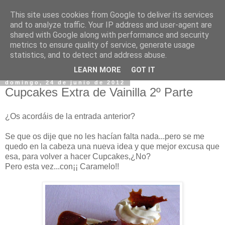
This site uses cookies from Google to deliver its services
and to analyze traffic. Your IP address and user-agent are
shared with Google along with performance and security
metrics to ensure quality of service, generate usage
statistics, and to detect and address abuse.
▼
LEARN MORE
GOT IT
domingo, 24 de junio de 2012
Cupcakes Extra de Vainilla 2º Parte
¿Os acordáis de la entrada anterior?
Se que os dije que no les hacían falta nada...pero se me
quedo en la cabeza una nueva idea y que mejor excusa que
esa, para volver a hacer Cupcakes,¿No?
Pero esta vez...con¡¡ Caramelo!!