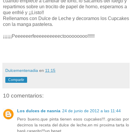
cuando empiece a cambiar de tono, lo sacamos del fuego y
repartimos sobre un trocito de papel de horno, esperamos a
que enfrié y ¡¡Listo!!
Rellenamos con Dulce de Leche y decoramos los Cupcakes
con la manga pastelera.
¡¡¡¡¡¡Peeeeeerfeeeeeeeeeectooooooooo!!!!!!
Dulcementenadia
en
11:15
Compartir
10 comentarios:
Los dulces de nasnia
24 de junio de 2012 a las 11:44
Pero bueno,que pinta tienen esos cupcakes!!!..gracias por
decirnos la receta del dulce de leche,en mi proxima tarta lo
haré caserito!!!un beset.