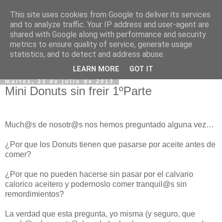
This site uses cookies from Google to deliver its services
and to analyze traffic. Your IP address and user-agent are
shared with Google along with performance and security
metrics to ensure quality of service, generate usage
statistics, and to detect and address abuse.
▼
LEARN MORE
GOT IT
martes, 23 de julio de 2013
Mini Donuts sin freir 1ºParte
Much@s de nosotr@s nos hemos preguntado alguna vez…
¿Por que los Donuts tienen que pasarse por aceite antes de
comer?
¿Por que no pueden hacerse sin pasar por el calvario
calorico aceitero y podernoslo comer tranquil@s sin
remordimientos?
La verdad que esta pregunta, yo misma (y seguro, que