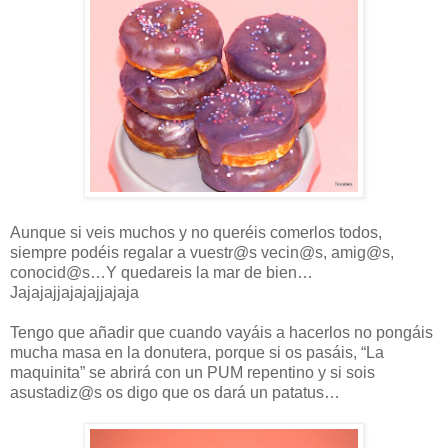
Aunque si veis muchos y no queréis comerlos todos,
siempre podéis regalar a vuestr@s vecin@s, amig@s,
conocid@s…Y quedareis la mar de bien…
Jajajajjajajajjajaja
Tengo que añadir que cuando vayáis a hacerlos no pongáis
mucha masa en la donutera, porque si os pasáis, “La
maquinita” se abrirá con un PUM repentino y si sois
asustadiz@s os digo que os dará un patatus…