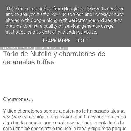
This site uses cookies from Google to deliver its services
and to analyze traffic. Your IP address and user-agent are
shared with Google along with performance and security
metrics to ensure quality of service, generate usage
statistics, and to detect and address abuse.
▼
LEARN MORE
GOT IT
martes, 2 de julio de 2013
Tarta de Nutella y chorretones de
caramelos toffee
Chorretones…
Y digo chorretones porque a quien no le ha pasado alguna
vez ( ya sea de niño o más mayor) que ha estado comiendo
algo tan tan agusto que cuando se ha dado cuenta tenia la
cara llena de chocolate o incluso la ropa y digo ropa porque