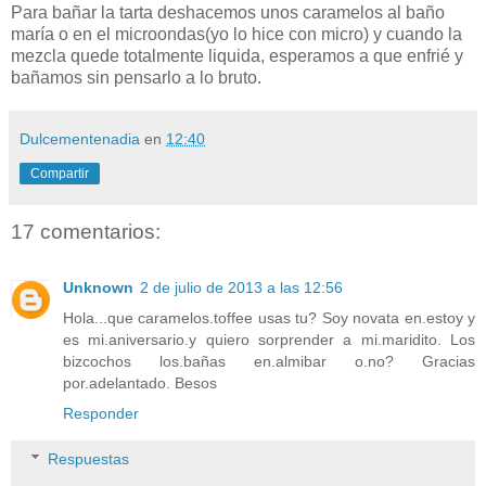
Para bañar la tarta deshacemos unos caramelos al baño
maría o en el microondas(yo lo hice con micro) y cuando la
mezcla quede totalmente liquida, esperamos a que enfrié y
bañamos sin pensarlo a lo bruto.
Dulcementenadia
en
12:40
Compartir
17 comentarios:
Unknown
2 de julio de 2013 a las 12:56
Hola...que caramelos.toffee usas tu? Soy novata en.estoy y
es mi.aniversario.y quiero sorprender a mi.maridito. Los
bizcochos los.bañas en.almibar o.no? Gracias
por.adelantado. Besos
Responder
Respuestas