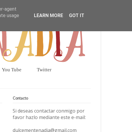
er-agent
rate usage
LEARN MORE
GOT IT
You Tube
Twitter
Contacto
Si deseas contactar conmigo por
favor hazlo mediante este e-mail:
dulcementenadia@gmail.com