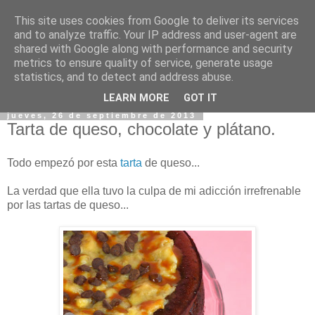
This site uses cookies from Google to deliver its services
and to analyze traffic. Your IP address and user-agent are
shared with Google along with performance and security
metrics to ensure quality of service, generate usage
statistics, and to detect and address abuse.
▼
LEARN MORE
GOT IT
jueves, 26 de septiembre de 2013
Tarta de queso, chocolate y plátano.
Todo empezó por esta
tarta
de queso...
La verdad que ella tuvo la culpa de mi adicción irrefrenable
por las tartas de queso...