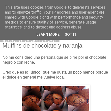
This site uses cookies from Google to deliver its services
and to analyze traffic. Your IP address and user-agent are
shared with Google along with performance and security
metrics to ensure quality of service, generate usage
statistics, and to detect and address abuse.
▼
LEARN MORE
GOT IT
martes, 15 de abril de 2014
Muffins de chocolate y naranja
No me considero una persona que se pirre por el chocolate
negro o con leche.
Creo que es lo "único" que me gusta un poco menos porque
el dulce en general me vuelve loca.