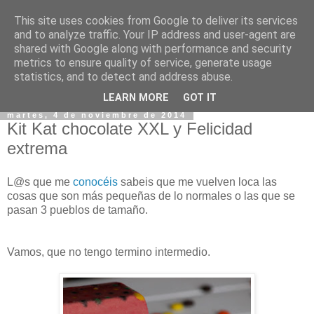
This site uses cookies from Google to deliver its services
and to analyze traffic. Your IP address and user-agent are
shared with Google along with performance and security
metrics to ensure quality of service, generate usage
statistics, and to detect and address abuse.
▼
LEARN MORE
GOT IT
martes, 4 de noviembre de 2014
Kit Kat chocolate XXL y Felicidad
extrema
L@s que me
conocéis
sabeis que me vuelven loca las
cosas que son más pequeñas de lo normales o las que se
pasan 3 pueblos de tamaño.
Vamos, que no tengo termino intermedio.