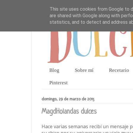
This site uses cookies from Google to de
are shared with Google along with perfo
statistics, and to detect and address a
Blog
Sobre mí
Recetario
Pinterest
domingo, 29 de marzo de 2015
MagdHolandas dulces
Hace varias semanas recibí un mensaje pr
su chico por su aniversario un viaje muy 