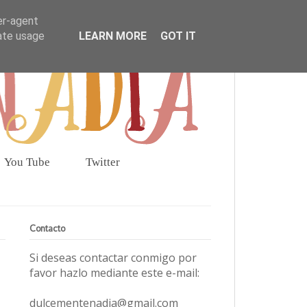
er-agent
rate usage
LEARN MORE
GOT IT
You Tube
Twitter
Contacto
Si deseas contactar conmigo por
favor hazlo mediante este e-mail:
dulcementenadia@gmail.com