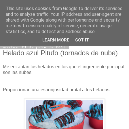
This site uses cookies from Google to deliver its services
and to analyze traffic. Your IP address and user-agent are
shared with Google along with performance and security
metrics to ensure quality of service, generate usage
statistics, and to detect and address abuse.
▼
LEARN MORE
GOT IT
martes, 21 de julio de 2015
Helado azul Pitufo (tornados de nube)
Me encantan los helados en los que el ingrediente principal
son las nubes.
Proporcionan una esponjosidad brutal a los helados.