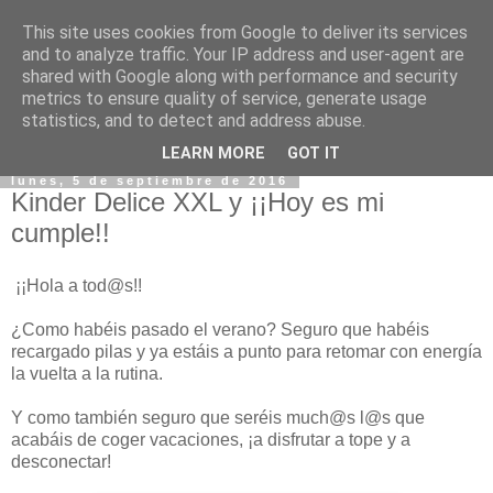
This site uses cookies from Google to deliver its services
and to analyze traffic. Your IP address and user-agent are
shared with Google along with performance and security
metrics to ensure quality of service, generate usage
statistics, and to detect and address abuse.
▼
LEARN MORE
GOT IT
lunes, 5 de septiembre de 2016
Kinder Delice XXL y ¡¡Hoy es mi
cumple!!
¡¡Hola a tod@s!!
¿Como habéis pasado el verano? Seguro que habéis
recargado pilas y ya estáis a punto para retomar con energía
la vuelta a la rutina.
Y como también seguro que seréis much@s l@s que
acabáis de coger vacaciones, ¡a disfrutar a tope y a
desconectar!