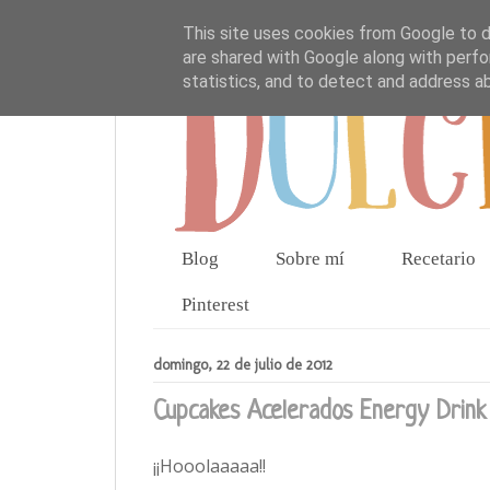
This site uses cookies from Google to de
are shared with Google along with perfo
statistics, and to detect and address a
Blog
Sobre mí
Recetario
Pinterest
domingo, 22 de julio de 2012
Cupcakes Acelerados Energy Drink
¡¡Hooolaaaaa!!