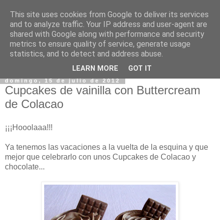
This site uses cookies from Google to deliver its services
and to analyze traffic. Your IP address and user-agent are
shared with Google along with performance and security
metrics to ensure quality of service, generate usage
statistics, and to detect and address abuse.
▼
LEARN MORE
GOT IT
domingo, 15 de julio de 2012
Cupcakes de vainilla con Buttercream
de Colacao
¡¡¡Hooolaaa!!!
Ya tenemos las vacaciones a la vuelta de la esquina y que
mejor que celebrarlo con unos Cupcakes de Colacao y
chocolate...