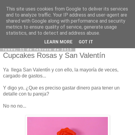
This site uses cookies from Google to deliver its services
and to analyze traffic. Your IP address and user-agent are
shared with Google along with performance and security
metrics to ensure quality of service, generate usage
statistics, and to detect and address abuse.
▼
LEARN MORE
GOT IT
lunes, 11 de febrero de 2013
Cupcakes Rosas y San Valentín
Ya llega San Valentín y con ello, la mayoría de veces,
cargado de gastos...
Y digo yo, ¿Que es preciso gastar dinero para tener un
detalle con tu pareja?
No no no...