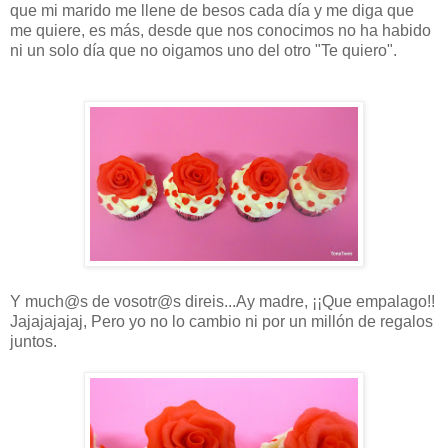
que mi marido me llene de besos cada día y me diga que
me quiere, es más, desde que nos conocimos no ha habido
ni un solo día que no oigamos uno del otro "Te quiero".
Y much@s de vosotr@s direis...Ay madre, ¡¡Que empalago!!
Jajajajajaj, Pero yo no lo cambio ni por un millón de regalos
juntos.