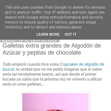
This site uses cookies from Google to deliver its services
and to analyze traffic. Your IP address and user-agent are
shared with Google along with performance and security
metrics to ensure quality of service, generate usage
statistics, and to detect and address abuse.
▼
LEARN MORE
GOT IT
martes, 16 de abril de 2013
Galletas extra grandes de Algodón de
Azúcar y pepitas de chocolate
Todo empezó cuando hice estos
Cupcakes de algodón de
ázucar
, la verdad que no me podía imaginar que el sabor
sería tan bestialmente bueno, así que desde el primer
bocado ya sabía que la próxima vez en volverlo a utilizar
sería en unas galletas...