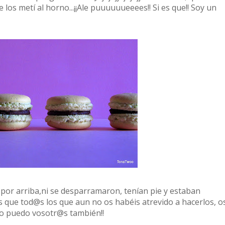
los metí al horno...¡¡Ale puuuuuueeees!! Si es que!! Soy un
n por arriba,ni se desparramaron, tenían pie y estaban
es que tod@s los que aun no os habéis atrevido a hacerlos, o
 yo puedo vosotr@s también!!