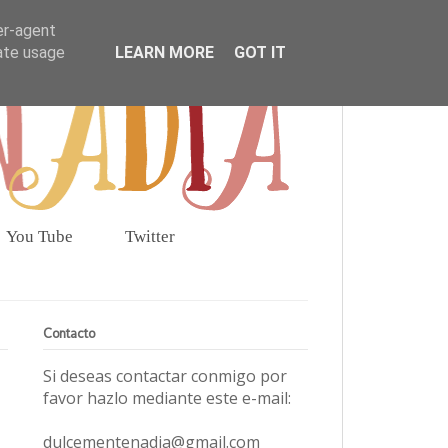
er-agent
rate usage
LEARN MORE
GOT IT
You Tube
Twitter
Contacto
Si deseas contactar conmigo por
favor hazlo mediante este e-mail:
dulcementenadia@gmail.com