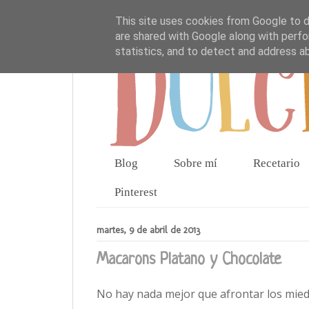
This site uses cookies from Google to de
are shared with Google along with perfo
statistics, and to detect and address a
Blog
Sobre mí
Recetario
Pinterest
martes, 9 de abril de 2013
Macarons Platano y Chocolate
No hay nada mejor que afrontar los mied