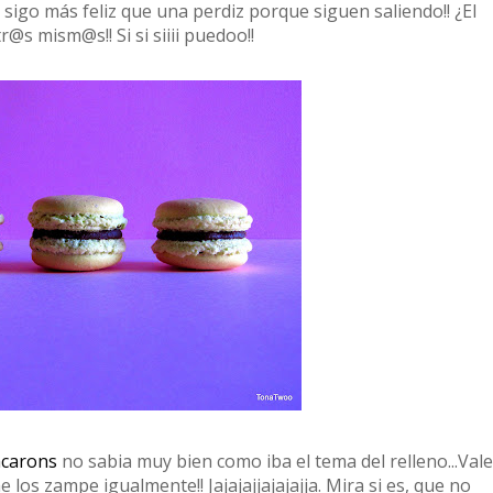
igo más feliz que una perdiz porque siguen saliendo!! ¿El
r@s mism@s!! Si si siiii puedoo!!
acarons
no sabia muy bien como iba el tema del relleno...Vale
 los zampe igualmente!! Jajajajjajajajja. Mira si es, que no