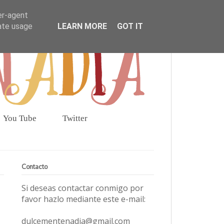
er-agent
rate usage
LEARN MORE
GOT IT
You Tube
Twitter
Contacto
Si deseas contactar conmigo por
favor hazlo mediante este e-mail:
dulcementenadia@gmail.com