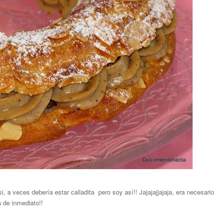
si, a veces debería estar calladita pero soy así!! Jajajajjajaja, era necesario
a de inmediato!!