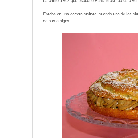
La primera vez que escuche París Brest fue este ver
Estaba en una carrera ciclista, cuando una de las ch
de sus amigas...