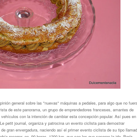
opinión general sobre las "nuevas" máquinas a pedales, para algo que no fuer
a vista de este panorama, un grupo de emprendedores franceses, amantes de
os vehículos con la intención de cambiar esta concepción popular. Así pues en
 Le petit journal, organiza y patrocina un evento ciclista para demostrar
a de gran envergadura, naciendo así el primer evento ciclista de su tipo llama
ía recorrer, en 90 horas, 1200 km, que son los que separan la ida, París-