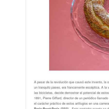
A pesar de la revolución que causó este invento, la 
un tranquilo paseo, era francamente escéptica. A l
las bicicletas, decide demostrar el potencial de est
1891, Pierre Giffard, director de un periódico llamado
el carácter práctico de estos artilugios en una carrer
París-Brest-París
(PBP). Este agotador evento se deb